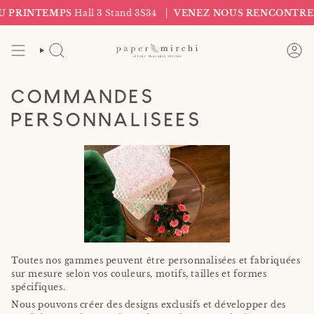
Passer
RINTEMPS
Hall 3 Stand 3S34
VENEZ NOUS RENCONTRER AU
au
contenu
de
RECHERCHE
CO
la
page
COMMANDES
PERSONNALISÉES
Toutes nos gammes peuvent être personnalisées et fabriquées
sur mesure selon vos couleurs, motifs, tailles et formes
spécifiques.
Nous pouvons créer des designs exclusifs et développer des